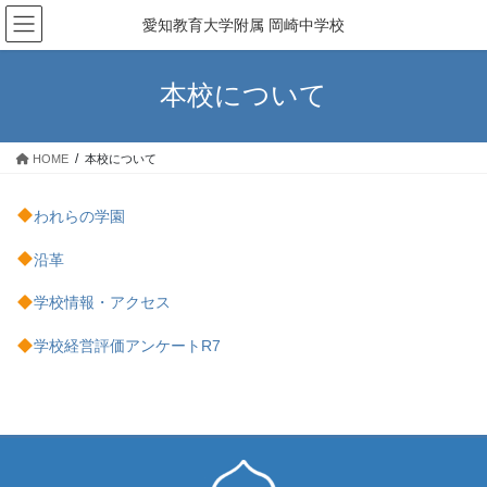
コ
ナ
愛知教育大学附属 岡崎中学校
ン
ビ
テ
ゲ
ン
ー
本校について
ツ
シ
へ
ョ
ス
ン
HOME
本校について
キ
に
ッ
移
プ
動
われらの学園
沿革
学校情報・アクセス
学校経営評価アンケートR7